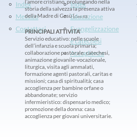
l’amore cristiano, prolungando nella
Index
Index
storia della salvezza la presenza attiva
della Madre di Gesù (
Messico
Educazione
Cost. 83).
Contattaci
Evangelizzazione
PRINCIPALI ATTIVITA'
Servizio educativo: nelle scuole
e catechesi
dell’infanzia e scuola primaria;
collaborazione pastorale: catechesi,
Accoglienza
animazione giovanile-vocazionale,
liturgica, visita agli ammalati,
formazione agenti pastorali, caritas e
missioni; casa di spiritualità; casa
accoglienza per bambine orfane o
abbandonate; servizio
infermieristico: dispensario medico;
promozione della donna: casa
accoglienza per giovani universitarie.