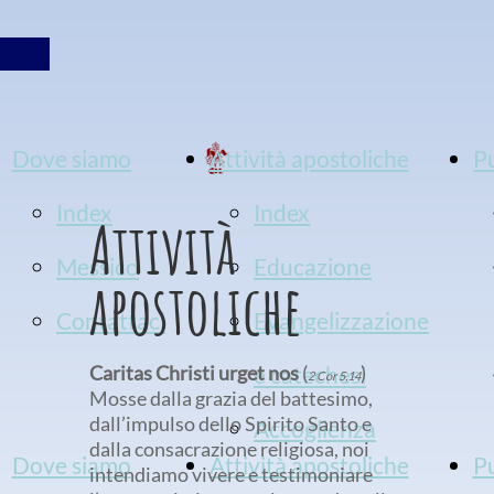
Dove siamo
Attività apostoliche
P
Index
Index
Attività
Messico
Educazione
apostoliche
Contattaci
Evangelizzazione
Caritas Christi urget nos
e catechesi
(
)
2 C
or 5,14
Mosse dalla grazia del battesimo,
dall’impulso dello Spirito Santo e
Accoglienza
dalla consacrazione religiosa, noi
Dove siamo
Attività apostoliche
Pu
intendiamo vivere e testimoniare